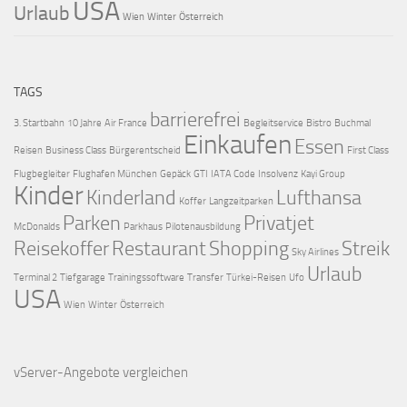
USA
Urlaub
Wien
Winter
Österreich
TAGS
barrierefrei
3. Startbahn
10 Jahre
Air France
Begleitservice
Bistro
Buchmal
Einkaufen
Essen
Reisen
Business Class
Bürgerentscheid
First Class
Flugbegleiter
Flughafen München
Gepäck
GTI
IATA Code
Insolvenz
Kayi Group
Kinder
Kinderland
Lufthansa
Koffer
Langzeitparken
Parken
Privatjet
McDonalds
Parkhaus
Pilotenausbildung
Reisekoffer
Restaurant
Shopping
Streik
Sky Airlines
Urlaub
Terminal 2
Tiefgarage
Trainingssoftware
Transfer
Türkei-Reisen
Ufo
USA
Wien
Winter
Österreich
vServer-Angebote
vergleichen