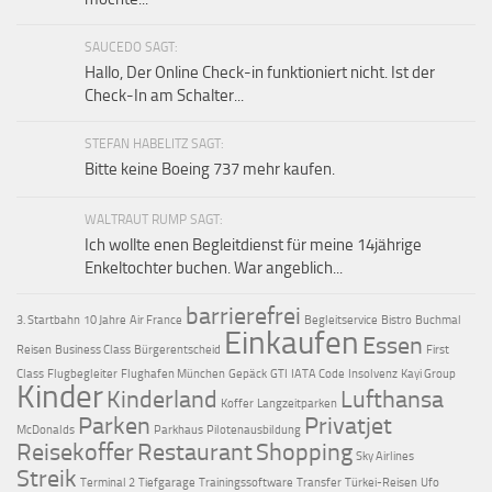
SAUCEDO SAGT:
Hallo, Der Online Check-in funktioniert nicht. Ist der
Check-In am Schalter...
STEFAN HABELITZ SAGT:
Bitte keine Boeing 737 mehr kaufen.
WALTRAUT RUMP SAGT:
Ich wollte enen Begleitdienst für meine 14jährige
Enkeltochter buchen. War angeblich...
barrierefrei
3. Startbahn
10 Jahre
Air France
Begleitservice
Bistro
Buchmal
Einkaufen
Essen
Reisen
Business Class
Bürgerentscheid
First
Class
Flugbegleiter
Flughafen München
Gepäck
GTI
IATA Code
Insolvenz
Kayi Group
Kinder
Kinderland
Lufthansa
Koffer
Langzeitparken
Parken
Privatjet
McDonalds
Parkhaus
Pilotenausbildung
Reisekoffer
Restaurant
Shopping
Sky Airlines
Streik
Terminal 2
Tiefgarage
Trainingssoftware
Transfer
Türkei-Reisen
Ufo