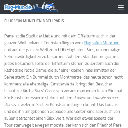
Zum Inhalt springen
FLUG VON MÜNCHEN NACH PARIS
Paris
ist die Stadt der Liebe und mit dem Eiffelturm auch in der
ganzen Welt bekannt. Touristen fliegen vom
Flughafen München
und aus der ganzen Welt zum
CDG
Flughafen Paris, um einmalige
Sehenswürdigkeiten zu besuchen. Auf dem Standardprogramm
jedes Besuchers sollte der Eiffelturm stehen, außerdem auch die
Kathedrale Notre Dame, die auf einer kleinen Insel inmitten der
Seine steht. Ein Bummel durch Montmartre, das heute schon recht
kommerzielle ehemalige Künstlerviertel bringt den Besucher
hinauf zur Kirche
Sacré Coeur
, von wo aus man einen tollen Blick hat.
Für Kunstinteressierte stehen mit dem
Louvre
und
musée du quai
d’orsay
Juwelen in Sachen Kunstsammlungen bereit. Das Louvre
und die ihn umgebenden Gebäude und Gärten sind aber auch von
außen betrachtet einen Blick Wert. Wer sich etwas abseits der
Touristenwege bewegen möchte, der kann sich den Friedhof Pere