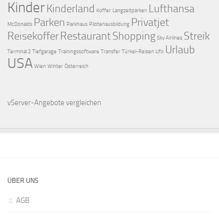
Kinder
Kinderland
Lufthansa
Koffer
Langzeitparken
Parken
Privatjet
McDonalds
Parkhaus
Pilotenausbildung
Reisekoffer
Restaurant
Shopping
Streik
Sky Airlines
Urlaub
Terminal 2
Tiefgarage
Trainingssoftware
Transfer
Türkei-Reisen
Ufo
USA
Wien
Winter
Österreich
vServer-Angebote
vergleichen
ÜBER UNS
AGB