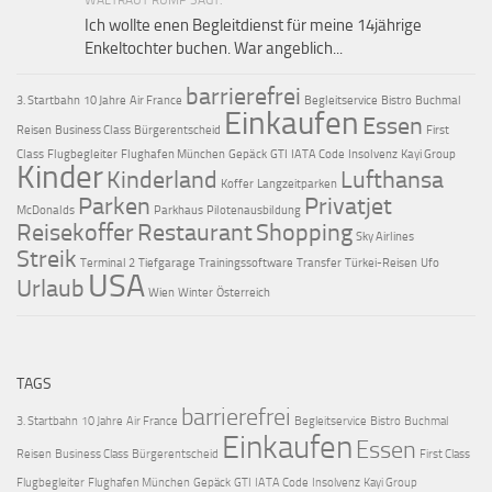
WALTRAUT RUMP SAGT:
Ich wollte enen Begleitdienst für meine 14jährige
Enkeltochter buchen. War angeblich...
barrierefrei
3. Startbahn
10 Jahre
Air France
Begleitservice
Bistro
Buchmal
Einkaufen
Essen
Reisen
Business Class
Bürgerentscheid
First
Class
Flugbegleiter
Flughafen München
Gepäck
GTI
IATA Code
Insolvenz
Kayi Group
Kinder
Kinderland
Lufthansa
Koffer
Langzeitparken
Parken
Privatjet
McDonalds
Parkhaus
Pilotenausbildung
Reisekoffer
Restaurant
Shopping
Sky Airlines
Streik
Terminal 2
Tiefgarage
Trainingssoftware
Transfer
Türkei-Reisen
Ufo
USA
Urlaub
Wien
Winter
Österreich
TAGS
barrierefrei
3. Startbahn
10 Jahre
Air France
Begleitservice
Bistro
Buchmal
Einkaufen
Essen
Reisen
Business Class
Bürgerentscheid
First Class
Flugbegleiter
Flughafen München
Gepäck
GTI
IATA Code
Insolvenz
Kayi Group