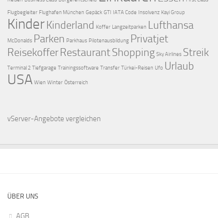
Flugbegleiter
Flughafen München
Gepäck
GTI
IATA Code
Insolvenz
Kayi Group
Kinder
Kinderland
Lufthansa
Koffer
Langzeitparken
Parken
Privatjet
McDonalds
Parkhaus
Pilotenausbildung
Reisekoffer
Restaurant
Shopping
Streik
Sky Airlines
Urlaub
Terminal 2
Tiefgarage
Trainingssoftware
Transfer
Türkei-Reisen
Ufo
USA
Wien
Winter
Österreich
vServer-Angebote
vergleichen
ÜBER UNS
AGB