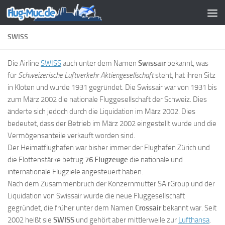
Zum Inhalt springen
SWISS
Die Airline
SWISS
auch unter dem Namen
Swissair
bekannt, was
für
Schweizerische Luftverkehr Aktiengesellschaft
steht, hat ihren Sitz
in Kloten und wurde 1931 gegründet. Die Swissair war von 1931 bis
zum März 2002 die nationale Fluggesellschaft der Schweiz. Dies
änderte sich jedoch durch die Liquidation im März 2002. Dies
bedeutet, dass der Betrieb im März 2002 eingestellt wurde und die
Vermögensanteile verkauft worden sind.
Der Heimatflughafen war bisher immer der Flughafen Zürich und
die Flottenstärke betrug
76 Flugzeuge
die nationale und
internationale Flugziele angesteuert haben.
Nach dem Zusammenbruch der Konzernmutter SAirGroup und der
Liquidation von Swissair wurde die neue Fluggesellschaft
gegründet, die früher unter dem Namen
Crossair
bekannt war. Seit
2002 heißt sie
SWISS
und gehört aber mittlerweile zur
Lufthansa
.