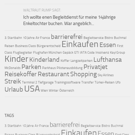
WALTRAUT RUMP SAGT:
Ich wollte enen Begleitdienst für meine 14jährige
Enkeltochter buchen. War angeblich...
barrierefrei
3. Startbahn
10 Jahre
Air France
Begleitservice
Bistro
Buchmal
Einkaufen
Essen
Reisen
Business Class
Bürgerentscheid
First
Class
Flugbegleiter
Flughafen München
Gepäck
GTI
IATA Code
Insolvenz
Kayi Group
Kinder
Kinderland
Lufthansa
Koffer
Langzeitparken
Parken
Privatjet
McDonalds
Parkhaus
Pilotenausbildung
Reisekoffer
Restaurant
Shopping
Sky Airlines
Streik
Terminal 2
Tiefgarage
Trainingssoftware
Transfer
Türkei-Reisen
Ufo
USA
Urlaub
Wien
Winter
Österreich
TAGS
barrierefrei
3. Startbahn
10 Jahre
Air France
Begleitservice
Bistro
Buchmal
Einkaufen
Essen
Reisen
Business Class
Bürgerentscheid
First Class