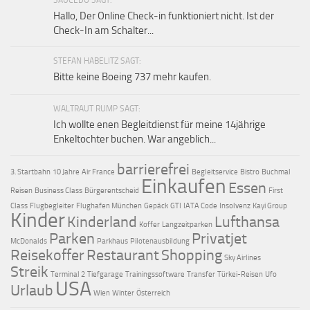
SAUCEDO SAGT:
Hallo, Der Online Check-in funktioniert nicht. Ist der
Check-In am Schalter...
STEFAN HABELITZ SAGT:
Bitte keine Boeing 737 mehr kaufen.
WALTRAUT RUMP SAGT:
Ich wollte enen Begleitdienst für meine 14jährige
Enkeltochter buchen. War angeblich...
barrierefrei
3. Startbahn
10 Jahre
Air France
Begleitservice
Bistro
Buchmal
Einkaufen
Essen
Reisen
Business Class
Bürgerentscheid
First
Class
Flugbegleiter
Flughafen München
Gepäck
GTI
IATA Code
Insolvenz
Kayi Group
Kinder
Kinderland
Lufthansa
Koffer
Langzeitparken
Parken
Privatjet
McDonalds
Parkhaus
Pilotenausbildung
Reisekoffer
Restaurant
Shopping
Sky Airlines
Streik
Terminal 2
Tiefgarage
Trainingssoftware
Transfer
Türkei-Reisen
Ufo
USA
Urlaub
Wien
Winter
Österreich