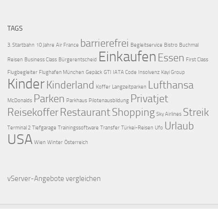
TAGS
barrierefrei
3. Startbahn
10 Jahre
Air France
Begleitservice
Bistro
Buchmal
Einkaufen
Essen
Reisen
Business Class
Bürgerentscheid
First Class
Flugbegleiter
Flughafen München
Gepäck
GTI
IATA Code
Insolvenz
Kayi Group
Kinder
Kinderland
Lufthansa
Koffer
Langzeitparken
Parken
Privatjet
McDonalds
Parkhaus
Pilotenausbildung
Reisekoffer
Restaurant
Shopping
Streik
Sky Airlines
Urlaub
Terminal 2
Tiefgarage
Trainingssoftware
Transfer
Türkei-Reisen
Ufo
USA
Wien
Winter
Österreich
vServer-Angebote
vergleichen