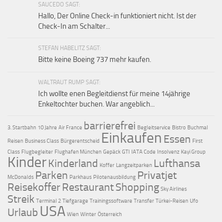
SAUCEDO SAGT:
Hallo, Der Online Check-in funktioniert nicht. Ist der
Check-In am Schalter...
STEFAN HABELITZ SAGT:
Bitte keine Boeing 737 mehr kaufen.
WALTRAUT RUMP SAGT:
Ich wollte enen Begleitdienst für meine 14jährige
Enkeltochter buchen. War angeblich...
barrierefrei
3. Startbahn
10 Jahre
Air France
Begleitservice
Bistro
Buchmal
Einkaufen
Essen
Reisen
Business Class
Bürgerentscheid
First
Class
Flugbegleiter
Flughafen München
Gepäck
GTI
IATA Code
Insolvenz
Kayi Group
Kinder
Kinderland
Lufthansa
Koffer
Langzeitparken
Parken
Privatjet
McDonalds
Parkhaus
Pilotenausbildung
Reisekoffer
Restaurant
Shopping
Sky Airlines
Streik
Terminal 2
Tiefgarage
Trainingssoftware
Transfer
Türkei-Reisen
Ufo
USA
Urlaub
Wien
Winter
Österreich