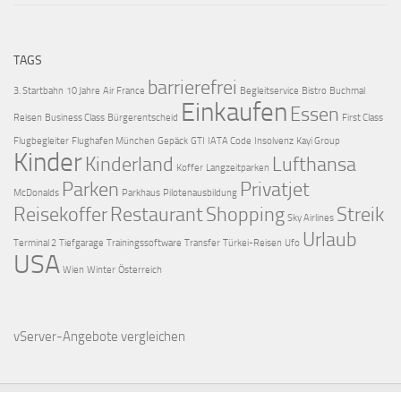
TAGS
barrierefrei
3. Startbahn
10 Jahre
Air France
Begleitservice
Bistro
Buchmal
Einkaufen
Essen
Reisen
Business Class
Bürgerentscheid
First Class
Flugbegleiter
Flughafen München
Gepäck
GTI
IATA Code
Insolvenz
Kayi Group
Kinder
Kinderland
Lufthansa
Koffer
Langzeitparken
Parken
Privatjet
McDonalds
Parkhaus
Pilotenausbildung
Reisekoffer
Restaurant
Shopping
Streik
Sky Airlines
Urlaub
Terminal 2
Tiefgarage
Trainingssoftware
Transfer
Türkei-Reisen
Ufo
USA
Wien
Winter
Österreich
vServer-Angebote
vergleichen