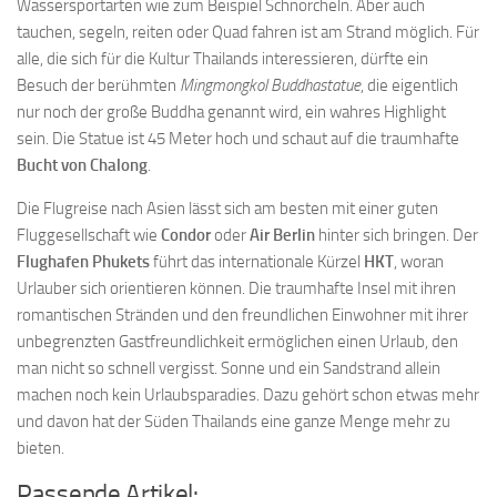
Wassersportarten wie zum Beispiel Schnorcheln. Aber auch
tauchen, segeln, reiten oder Quad fahren ist am Strand möglich. Für
alle, die sich für die Kultur Thailands interessieren, dürfte ein
Besuch der berühmten
Mingmongkol Buddhastatue
, die eigentlich
nur noch der große Buddha genannt wird, ein wahres Highlight
sein. Die Statue ist 45 Meter hoch und schaut auf die traumhafte
Bucht von Chalong
.
Die Flugreise nach Asien lässt sich am besten mit einer guten
Fluggesellschaft wie
Condor
oder
Air Berlin
hinter sich bringen. Der
Flughafen Phukets
führt das internationale Kürzel
HKT
, woran
Urlauber sich orientieren können. Die traumhafte Insel mit ihren
romantischen Stränden und den freundlichen Einwohner mit ihrer
unbegrenzten Gastfreundlichkeit ermöglichen einen Urlaub, den
man nicht so schnell vergisst. Sonne und ein Sandstrand allein
machen noch kein Urlaubsparadies. Dazu gehört schon etwas mehr
und davon hat der Süden Thailands eine ganze Menge mehr zu
bieten.
Passende Artikel: