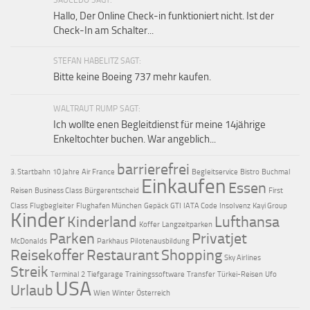
SAUCEDO SAGT:
Hallo, Der Online Check-in funktioniert nicht. Ist der
Check-In am Schalter...
STEFAN HABELITZ SAGT:
Bitte keine Boeing 737 mehr kaufen.
WALTRAUT RUMP SAGT:
Ich wollte enen Begleitdienst für meine 14jährige
Enkeltochter buchen. War angeblich...
barrierefrei
3. Startbahn
10 Jahre
Air France
Begleitservice
Bistro
Buchmal
Einkaufen
Essen
Reisen
Business Class
Bürgerentscheid
First
Class
Flugbegleiter
Flughafen München
Gepäck
GTI
IATA Code
Insolvenz
Kayi Group
Kinder
Kinderland
Lufthansa
Koffer
Langzeitparken
Parken
Privatjet
McDonalds
Parkhaus
Pilotenausbildung
Reisekoffer
Restaurant
Shopping
Sky Airlines
Streik
Terminal 2
Tiefgarage
Trainingssoftware
Transfer
Türkei-Reisen
Ufo
USA
Urlaub
Wien
Winter
Österreich