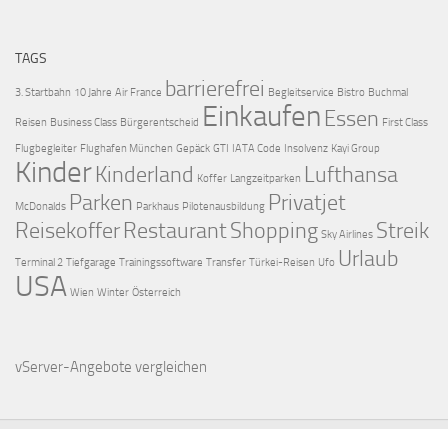
TAGS
barrierefrei
3. Startbahn
10 Jahre
Air France
Begleitservice
Bistro
Buchmal
Einkaufen
Essen
Reisen
Business Class
Bürgerentscheid
First Class
Flugbegleiter
Flughafen München
Gepäck
GTI
IATA Code
Insolvenz
Kayi Group
Kinder
Kinderland
Lufthansa
Koffer
Langzeitparken
Parken
Privatjet
McDonalds
Parkhaus
Pilotenausbildung
Reisekoffer
Restaurant
Shopping
Streik
Sky Airlines
Urlaub
Terminal 2
Tiefgarage
Trainingssoftware
Transfer
Türkei-Reisen
Ufo
USA
Wien
Winter
Österreich
vServer-Angebote
vergleichen