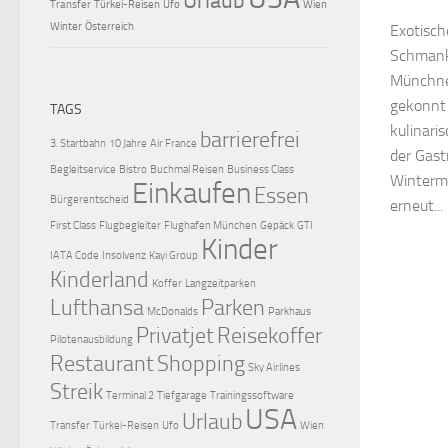
Urlaub
Transfer
Türkei-Reisen
Ufo
Wien
Winter
Österreich
Exotisch
Schmanke
Münchne
gekonnt 
TAGS
kulinari
barrierefrei
3. Startbahn
10 Jahre
Air France
der Gast
Begleitservice
Bistro
Buchmal Reisen
Business Class
Winterm
Einkaufen
Essen
Bürgerentscheid
erneut...
First Class
Flugbegleiter
Flughafen München
Gepäck
GTI
Kinder
IATA Code
Insolvenz
Kayi Group
Kinderland
Koffer
Langzeitparken
Lufthansa
Parken
McDonalds
Parkhaus
Privatjet
Reisekoffer
Pilotenausbildung
Restaurant
Shopping
Sky Airlines
Streik
Terminal 2
Tiefgarage
Trainingssoftware
USA
Urlaub
Transfer
Türkei-Reisen
Ufo
Wien