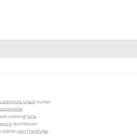
n
Lastminute Urlaub
buchen
laubskredite
aub unbedingt
eine
herung
abschliessen
b starten
vom Frankfurter