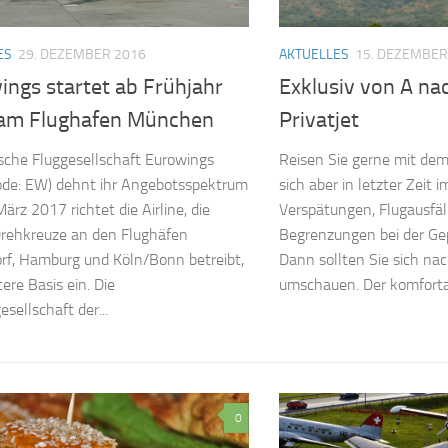
ES
29. DEZEMBER 2016
AKTUELLES
15. DEZEMBER
ings startet ab Frühjahr
Exklusiv von A na
am Flughafen München
Privatjet
sche Fluggesellschaft Eurowings
Reisen Sie gerne mit dem
ode: EW) dehnt ihr Angebotsspektrum
sich aber in letzter Zeit 
ärz 2017 richtet die Airline, die
Verspätungen, Flugausfäl
Drehkreuze an den Flughäfen
Begrenzungen bei der G
rf, Hamburg und Köln/Bonn betreibt,
Dann sollten Sie sich nac
ere Basis ein. Die
umschauen. Der komfortab
sellschaft der...
0