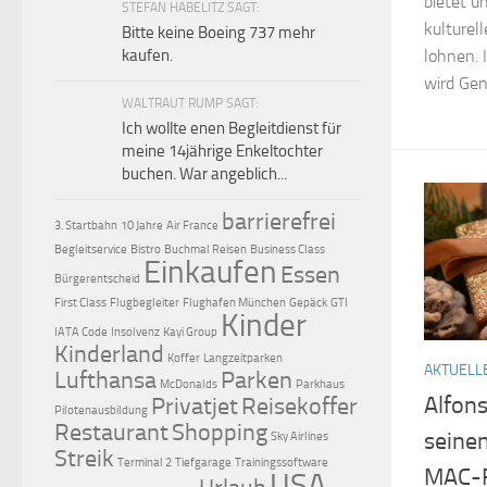
bietet u
STEFAN HABELITZ SAGT:
kulturel
Bitte keine Boeing 737 mehr
lohnen. 
kaufen.
wird Gen
WALTRAUT RUMP SAGT:
Ich wollte enen Begleitdienst für
meine 14jährige Enkeltochter
buchen. War angeblich...
barrierefrei
3. Startbahn
10 Jahre
Air France
Begleitservice
Bistro
Buchmal Reisen
Business Class
Einkaufen
Essen
Bürgerentscheid
First Class
Flugbegleiter
Flughafen München
Gepäck
GTI
Kinder
IATA Code
Insolvenz
Kayi Group
Kinderland
Koffer
Langzeitparken
AKTUELL
Lufthansa
Parken
McDonalds
Parkhaus
Alfon
Privatjet
Reisekoffer
Pilotenausbildung
Restaurant
Shopping
seine
Sky Airlines
Streik
Terminal 2
Tiefgarage
Trainingssoftware
MAC-
USA