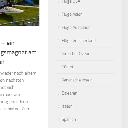
Flüge USA
Flüge Asien
Flüge Australien
Flüge Griechenland
 – ein
lugsmagnet am
Indischer Ozean
en
Türkei
l wieder nach einem
Kanarische Inseln
hren nächsten
net sich
Balearen
herpark am
orragend, denn
Italien
s zu bieten. Zum
Spanien