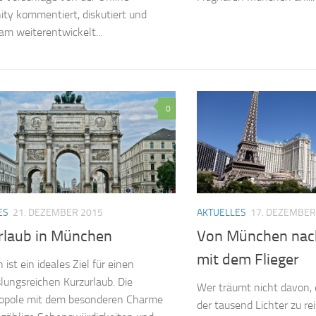
y kommentiert, diskutiert und
m weiterentwickelt...
0
ES
21. DEZEMBER 2015
AKTUELLES
17. DEZEMBER
rlaub in München
Von München nac
mit dem Flieger
ist ein ideales Ziel für einen
ungsreichen Kurzurlaub. Die
Wer träumt nicht davon, 
ropole mit dem besonderen Charme
der tausend Lichter zu re