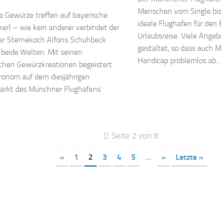
Menschen vom Single bis 
e Gewürze treffen auf bayerische
ideale Flughafen für den 
rl – wie kein anderer verbindet der
Urlaubsreise. Viele Angebo
r Sternekoch Alfons Schuhbeck
gestaltet, so dass auch
beide Welten. Mit seinen
Handicap problemlos ab...
schen Gewürzkreationen begeistert
ronom auf dem diesjährigen
arkt des Münchner Flughafens
Seite 2 von 8
«
1
2
3
4
5
...
»
Letzte »