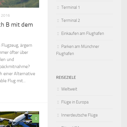
Terminal 1
 2016
Terminal 2
ch B mit dem
Einkaufen am Flughafen
 Flugzeug, ärgern
Parken am Münchner
immer öfter über
Flughafen
len und
epäckmitnahme?
h einer Alternative
REISEZIELE
le Flug mit...
Weltweit
Flüge in Europa
Innerdeutsche Flüge
0