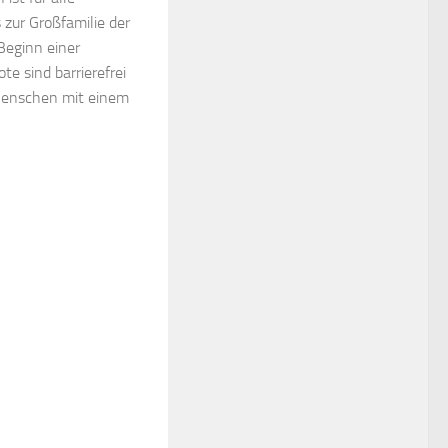
zur Großfamilie der
Beginn einer
te sind barrierefrei
 Menschen mit einem