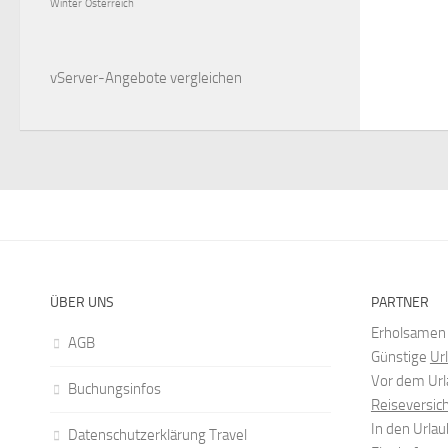
Winter
Österreich
vServer-Angebote
vergleichen
ÜBER UNS
PARTNER
Erholsame
AGB
Günstige
Ur
Vor dem Url
Buchungsinfos
Reiseversic
In den Urlau
Datenschutzerklärung Travel