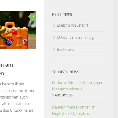
REISE-TIPPS
3
Erlebnis Kreuzfahrt
Mit der Limo zum Flug
BestFewo
6
in am
TOURISTIK NEWS
en
Mallorca: Nächste Demo gegen
 bereits Ihren
Massentourismus
n Liebsten nicht nur
7. AUGUST 2026
 inzwischen auch
 als nächstes die
Deutlich mehr Drohnen an
ie des Check-ins am
Flughäfen – Debatte um