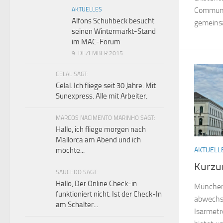
Communit
AKTUELLES
Alfons Schuhbeck besucht
gemeinsa
seinen Wintermarkt-Stand
im MAC-Forum
9. DEZEMBER 2015
CELAL SAGT:
Celal. Ich fliege seit 30 Jahre. Mit
Sunexpress. Alle mit Arbeiter.
MARCOS NACIMENTO MARINHO SAGT:
Hallo, ich fliege morgen nach
Mallorca am Abend und ich
möchte...
AKTUELL
Kurzu
SAUCEDO SAGT:
Hallo, Der Online Check-in
München 
funktioniert nicht. Ist der Check-In
abwechsl
am Schalter...
Isarmet