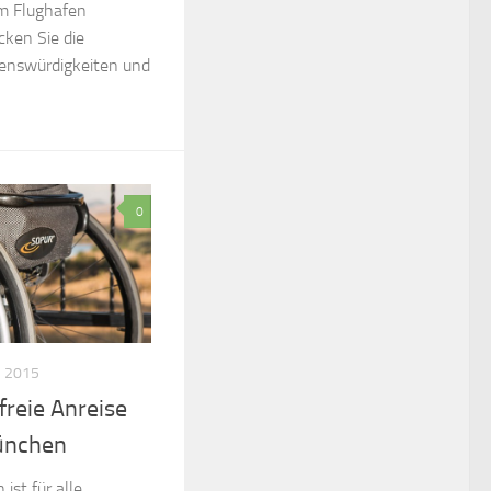
m Flughafen
ken Sie die
henswürdigkeiten und
0
 2015
reie Anreise
ünchen
ist für alle