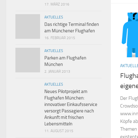
17. MÄRZ 2016
AKTUELLES
Das richtige Terminal finden
am Münchener Flughafen
16. FEBRUAR 2015
AKTUELLES
Parken am Flughafen
München
AKTUELL
2. JANUAR 2013
Flugh
eigen
AKTUELLES
Neues Pilotprojekt am
Flughafen München:
Der Flug
innovativer Einkaufsservice
Crowdsou
versorgt Passagiere nach
www.inno
Ankunft mit frischen
Köpfe ab
Lebensmitteln
Themen 
11. AUGUST 2015
existent