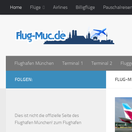
Home
Flüge
Airlines
Billigflüge
Pauschalreise
Zum Inhalt springen
Flughafen München
Terminal 1
Terminal 2
Flugg
FOLGEN:
FLUG-M
Dies ist
nicht die offizielle Seite des
Flughafen München!
zum Flughafen