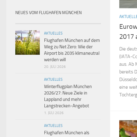
NEUES VOM FLUGHAFEN MÜNCHEN
AKTUELL
Eurow
AKTUELLES
2017 
Flughafen München auf dem
Weg zu Net Zero: Wie der
Die deut
Airport bis 2035 klimaneutral
(IATA-C
werden will
aus. Ab M
20. JULI 2026
bereits 
Düsseldo
AKTUELLES
Winterflugplan München
eine weit
2026/27: Neue Ziele in
Tochterge
Lappland und mehr
Langstrecken-Angebot
1. JULI 2026
AKTUELLES
Flughafen München als