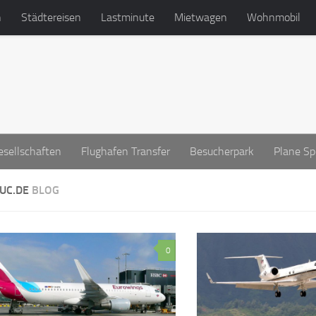
n
Städtereisen
Lastminute
Mietwagen
Wohnmobil
esellschaften
Flughafen Transfer
Besucherpark
Plane Sp
UC.DE
BLOG
0