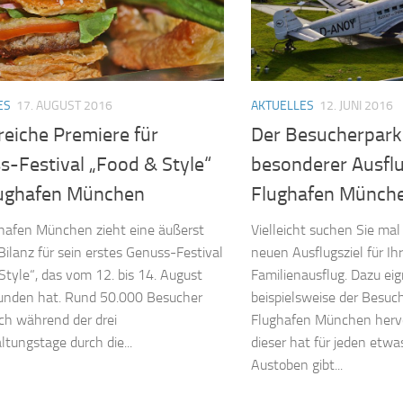
ES
17. AUGUST 2016
AKTUELLES
12. JUNI 2016
reiche Premiere für
Der Besucherpark
s-Festival „Food & Style“
besonderer Ausf
ughafen München
Flughafen Münch
hafen München zieht eine äußerst
Vielleicht suchen Sie ma
 Bilanz für sein erstes Genuss-Festival
neuen Ausflugsziel für I
Style“, das vom 12. bis 14. August
Familienausflug. Dazu eig
funden hat. Rund 50.000 Besucher
beispielsweise der Besuc
ch während der drei
Flughafen München herv
ltungstage durch die...
dieser hat für jeden etwa
Austoben gibt...