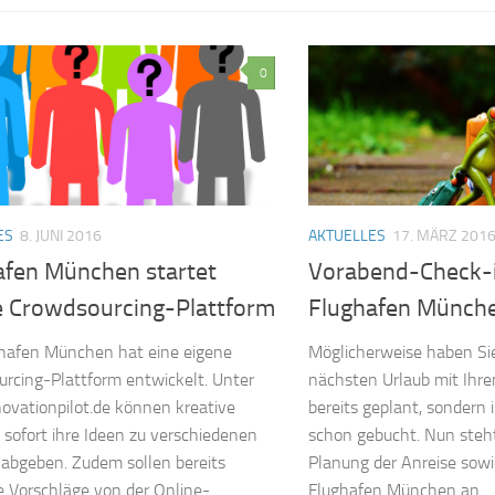
0
ES
8. JUNI 2016
AKTUELLES
17. MÄRZ 201
afen München startet
Vorabend-Check-
e Crowdsourcing-Plattform
Flughafen Münch
hafen München hat eine eigene
Möglicherweise haben Sie
rcing-Plattform entwickelt. Unter
nächsten Urlaub mit Ihre
vationpilot.de können kreative
bereits geplant, sondern
 sofort ihre Ideen zu verschiedenen
schon gebucht. Nun steht
abgeben. Zudem sollen bereits
Planung der Anreise sow
e Vorschläge von der Online-
Flughafen München an....