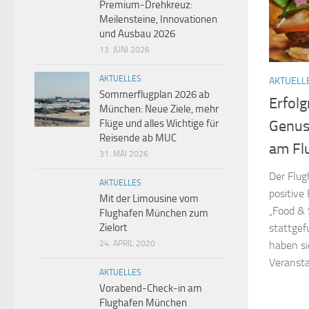
Premium-Drehkreuz:
Meilensteine, Innovationen
und Ausbau 2026
13. JUNI 2026
AKTUELLES
AKTUELL
Sommerflugplan 2026 ab
Erfolg
München: Neue Ziele, mehr
Flüge und alles Wichtige für
Genus
Reisende ab MUC
am Fl
31. MAI 2026
Der Flug
AKTUELLES
positive
Mit der Limousine vom
„Food & 
Flughafen München zum
Zielort
stattge
24. APRIL 2020
haben si
Veransta
AKTUELLES
Vorabend-Check-in am
Flughafen München