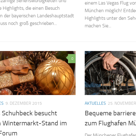
nzählige Sehenswürdigkeiten und
einem Las Vegas Flug vo
le Highlights, die einen Besuch
München möglich! Entdec
In der bayerischen Landeshauptstadt
Highlights unter den Se
uss noch groß geschrieben...
machen Sie...
0
ES
9. DEZEMBER 2015
AKTUELLES
25. NOVEMBER
s Schuhbeck besucht
Bequeme barrieref
n Wintermarkt-Stand im
zum Flughafen M
Forum
Der Münchener Flughafen 