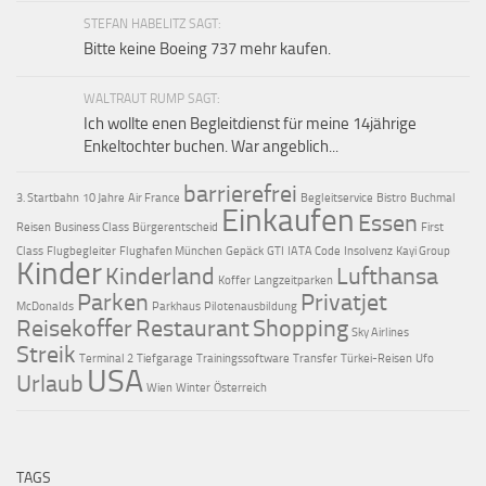
STEFAN HABELITZ SAGT:
Bitte keine Boeing 737 mehr kaufen.
WALTRAUT RUMP SAGT:
Ich wollte enen Begleitdienst für meine 14jährige
Enkeltochter buchen. War angeblich...
barrierefrei
3. Startbahn
10 Jahre
Air France
Begleitservice
Bistro
Buchmal
Einkaufen
Essen
Reisen
Business Class
Bürgerentscheid
First
Class
Flugbegleiter
Flughafen München
Gepäck
GTI
IATA Code
Insolvenz
Kayi Group
Kinder
Kinderland
Lufthansa
Koffer
Langzeitparken
Parken
Privatjet
McDonalds
Parkhaus
Pilotenausbildung
Reisekoffer
Restaurant
Shopping
Sky Airlines
Streik
Terminal 2
Tiefgarage
Trainingssoftware
Transfer
Türkei-Reisen
Ufo
USA
Urlaub
Wien
Winter
Österreich
TAGS