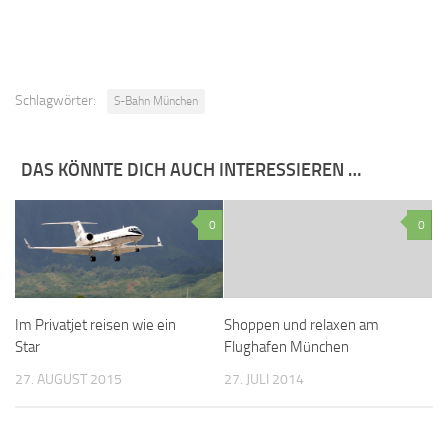
Schlagwörter:
S-Bahn München
DAS KÖNNTE DICH AUCH INTERESSIEREN …
0
0
Im Privatjet reisen wie ein
Shoppen und relaxen am
Star
Flughafen München
27. AUGUST 2015
27. JULI 2014