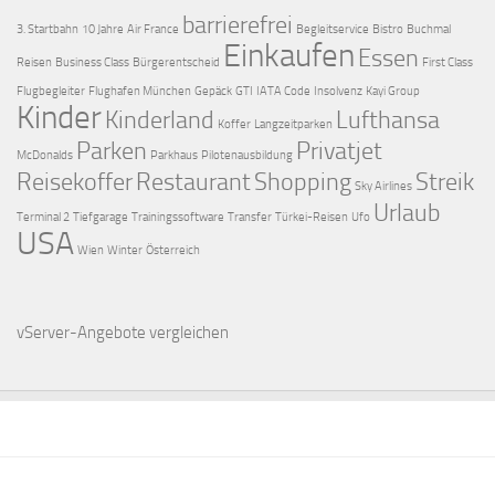
barrierefrei
3. Startbahn
10 Jahre
Air France
Begleitservice
Bistro
Buchmal
Einkaufen
Essen
Reisen
Business Class
Bürgerentscheid
First Class
Flugbegleiter
Flughafen München
Gepäck
GTI
IATA Code
Insolvenz
Kayi Group
Kinder
Kinderland
Lufthansa
Koffer
Langzeitparken
Parken
Privatjet
McDonalds
Parkhaus
Pilotenausbildung
Reisekoffer
Restaurant
Shopping
Streik
Sky Airlines
Urlaub
Terminal 2
Tiefgarage
Trainingssoftware
Transfer
Türkei-Reisen
Ufo
USA
Wien
Winter
Österreich
vServer-Angebote
vergleichen