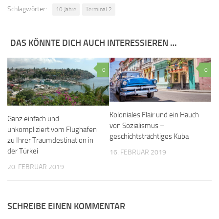
Schlagwörter:
10 Jahre
Terminal 2
DAS KÖNNTE DICH AUCH INTERESSIEREN …
0
0
Koloniales Flair und ein Hauch
Ganz einfach und
von Sozialismus –
unkompliziert vom Flughafen
geschichtsträchtiges Kuba
zu Ihrer Traumdestination in
der Türkei
16. FEBRUAR 2019
20. FEBRUAR 2019
SCHREIBE EINEN KOMMENTAR