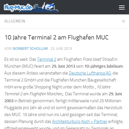
Zum Inhalt springen
ALLGEMEIN
0
10 Jahre Terminal 2 am Flughafen MUC
VON
NORBERT SCHOLLUM
·
23. JUNI 2013
Es ist so weit. Das
Terminal 2
am Flughafen
Franz Josef Strauß
in
München (MUC) feiert am
29. Juni 2013
sein
10-jähriges Jubiläum
.
Aus diesem Anlass veranstalten die
Deutsche Lufthansa AG
, die
Terminal 2 GmbH und die Flughafen München Baugesellschaft
mbH eine große Shopping Night unter dem Motto „
10 Jahre
Terminal 2 am Flughafen München
„. Das Terminal wurde am
29. Juni
2003
in Betrieb genommen, fertigt mittlerweile rund 25 Millionen
Fluggäste pro Jahr ab und ist somit gewissermaßen das Herzstück
des MUC. 10 Jahre sind nun ins Land gezogen seit das Terminal,
dessen Planung durch das
Architekturbüro Koch + Partner
erfolgte,
offiziell eingeweiht wurde, und im Gegensatz zu Terminals an