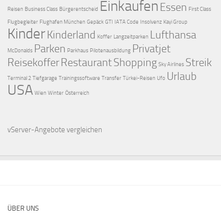
Einkaufen
Essen
Reisen
Business Class
Bürgerentscheid
First Class
Flugbegleiter
Flughafen München
Gepäck
GTI
IATA Code
Insolvenz
Kayi Group
Kinder
Kinderland
Lufthansa
Koffer
Langzeitparken
Parken
Privatjet
McDonalds
Parkhaus
Pilotenausbildung
Reisekoffer
Restaurant
Shopping
Streik
Sky Airlines
Urlaub
Terminal 2
Tiefgarage
Trainingssoftware
Transfer
Türkei-Reisen
Ufo
USA
Wien
Winter
Österreich
vServer-Angebote
vergleichen
ÜBER UNS