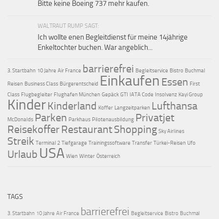
Bitte keine Boeing 737 mehr kaufen.
WALTRAUT RUMP SAGT:
Ich wollte enen Begleitdienst für meine 14jährige
Enkeltochter buchen. War angeblich...
barrierefrei
3. Startbahn
10 Jahre
Air France
Begleitservice
Bistro
Buchmal
Einkaufen
Essen
Reisen
Business Class
Bürgerentscheid
First
Class
Flugbegleiter
Flughafen München
Gepäck
GTI
IATA Code
Insolvenz
Kayi Group
Kinder
Kinderland
Lufthansa
Koffer
Langzeitparken
Parken
Privatjet
McDonalds
Parkhaus
Pilotenausbildung
Reisekoffer
Restaurant
Shopping
Sky Airlines
Streik
Terminal 2
Tiefgarage
Trainingssoftware
Transfer
Türkei-Reisen
Ufo
USA
Urlaub
Wien
Winter
Österreich
TAGS
barrierefrei
3. Startbahn
10 Jahre
Air France
Begleitservice
Bistro
Buchmal