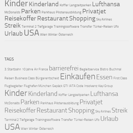
Kinder
Kinderland
Lufthansa
Koffer
Langzeitparken
Parken
Privatjet
McDonalds
Parkhaus
Pilotenausbildung
Reisekoffer
Restaurant
Shopping
Sky Airlines
Streik
Terminal 2
Tiefgarage
Trainingssoftware
Transfer
Türkei-Reisen
Ufo
USA
Urlaub
Wien
Winter
Österreich
TAGS
barrierefrei
3. Startbahn
10 Jahre
Air France
Begleitservice
Bistro
Buchmal
Einkaufen
Essen
Reisen
Business Class
Bürgerentscheid
First Class
Flugbegleiter
Flughafen München
Gepäck
GTI
IATA Code
Insolvenz
Kayi Group
Kinder
Kinderland
Lufthansa
Koffer
Langzeitparken
Parken
Privatjet
McDonalds
Parkhaus
Pilotenausbildung
Reisekoffer
Restaurant
Shopping
Streik
Sky Airlines
Urlaub
Terminal 2
Tiefgarage
Trainingssoftware
Transfer
Türkei-Reisen
Ufo
USA
Wien
Winter
Österreich