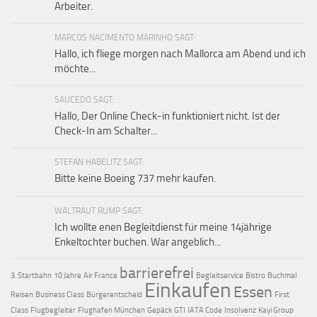
Arbeiter.
MARCOS NACIMENTO MARINHO SAGT:
Hallo, ich fliege morgen nach Mallorca am Abend und ich
möchte...
SAUCEDO SAGT:
Hallo, Der Online Check-in funktioniert nicht. Ist der
Check-In am Schalter...
STEFAN HABELITZ SAGT:
Bitte keine Boeing 737 mehr kaufen.
WALTRAUT RUMP SAGT:
Ich wollte enen Begleitdienst für meine 14jährige
Enkeltochter buchen. War angeblich...
barrierefrei
3. Startbahn
10 Jahre
Air France
Begleitservice
Bistro
Buchmal
Einkaufen
Essen
Reisen
Business Class
Bürgerentscheid
First
Class
Flugbegleiter
Flughafen München
Gepäck
GTI
IATA Code
Insolvenz
Kayi Group