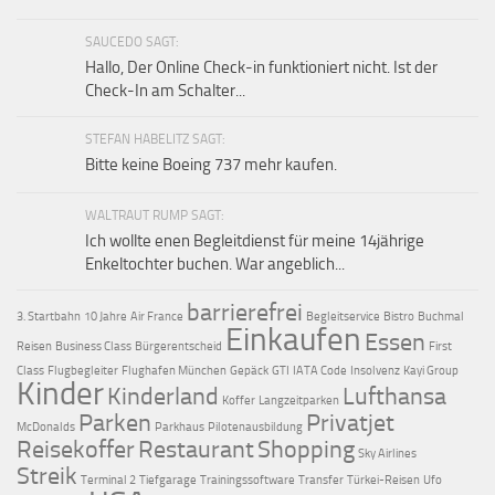
SAUCEDO SAGT:
Hallo, Der Online Check-in funktioniert nicht. Ist der
Check-In am Schalter...
STEFAN HABELITZ SAGT:
Bitte keine Boeing 737 mehr kaufen.
WALTRAUT RUMP SAGT:
Ich wollte enen Begleitdienst für meine 14jährige
Enkeltochter buchen. War angeblich...
barrierefrei
3. Startbahn
10 Jahre
Air France
Begleitservice
Bistro
Buchmal
Einkaufen
Essen
Reisen
Business Class
Bürgerentscheid
First
Class
Flugbegleiter
Flughafen München
Gepäck
GTI
IATA Code
Insolvenz
Kayi Group
Kinder
Kinderland
Lufthansa
Koffer
Langzeitparken
Parken
Privatjet
McDonalds
Parkhaus
Pilotenausbildung
Reisekoffer
Restaurant
Shopping
Sky Airlines
Streik
Terminal 2
Tiefgarage
Trainingssoftware
Transfer
Türkei-Reisen
Ufo