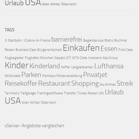
USA
Urlaub
Wien
Winter
Österreich
TAGS
barrierefrei
3. Startbahn
10 Jahre
Air France
Begleitservice
Bistro
Buchmal
Einkaufen
Essen
Reisen
Business Class
Bürgerentscheid
First Class
Flugbegleiter
Flughafen München
Gepäck
GTI
IATA Code
Insolvenz
Kayi Group
Kinder
Kinderland
Lufthansa
Koffer
Langzeitparken
Parken
Privatjet
McDonalds
Parkhaus
Pilotenausbildung
Reisekoffer
Restaurant
Shopping
Streik
Sky Airlines
Urlaub
Terminal 2
Tiefgarage
Trainingssoftware
Transfer
Türkei-Reisen
Ufo
USA
Wien
Winter
Österreich
vServer-Angebote
vergleichen