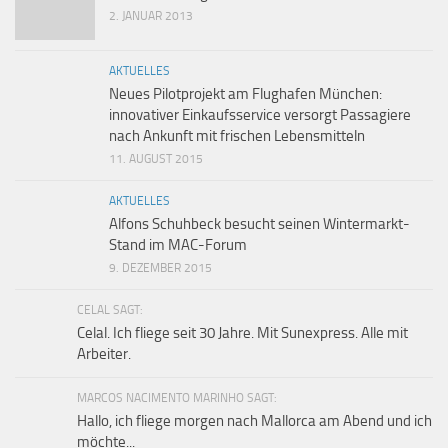
2. JANUAR 2013
AKTUELLES
Neues Pilotprojekt am Flughafen München:
innovativer Einkaufsservice versorgt Passagiere
nach Ankunft mit frischen Lebensmitteln
11. AUGUST 2015
AKTUELLES
Alfons Schuhbeck besucht seinen Wintermarkt-
Stand im MAC-Forum
9. DEZEMBER 2015
CELAL SAGT:
Celal. Ich fliege seit 30 Jahre. Mit Sunexpress. Alle mit
Arbeiter.
MARCOS NACIMENTO MARINHO SAGT:
Hallo, ich fliege morgen nach Mallorca am Abend und ich
möchte...