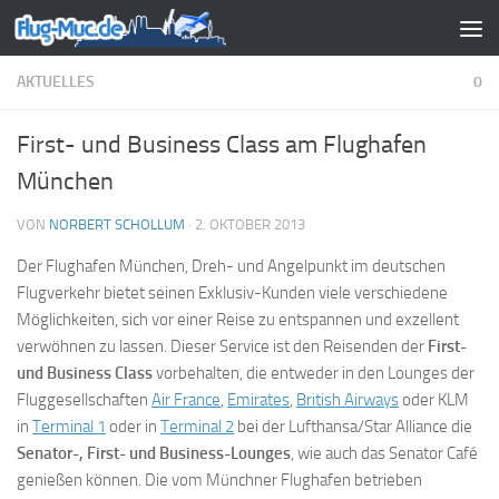
Zum Inhalt springen
AKTUELLES
0
First- und Business Class am Flughafen
München
VON
NORBERT SCHOLLUM
·
2. OKTOBER 2013
Der Flughafen München, Dreh- und Angelpunkt im deutschen
Flugverkehr bietet seinen Exklusiv-Kunden viele verschiedene
Möglichkeiten, sich vor einer Reise zu entspannen und exzellent
verwöhnen zu lassen. Dieser Service ist den Reisenden der
First-
und Business Class
vorbehalten, die entweder in den Lounges der
Fluggesellschaften
Air France
,
Emirates
,
British Airways
oder KLM
in
Terminal 1
oder in
Terminal 2
bei der Lufthansa/Star Alliance die
Senator-, First- und Business-Lounges
, wie auch das Senator Café
genießen können. Die vom Münchner Flughafen betrieben