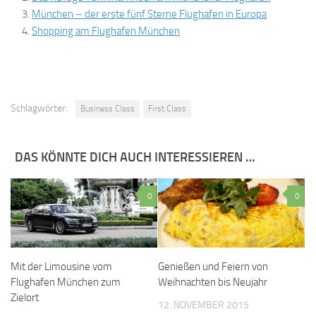
München – der erste fünf Sterne Flughafen in Europa
Shopping am Flughafen München
Schlagwörter:
Business Class
First Class
DAS KÖNNTE DICH AUCH INTERESSIEREN …
0
0
Mit der Limousine vom
Genießen und Feiern von
Flughafen München zum
Weihnachten bis Neujahr
Zielort
12. NOVEMBER 2015