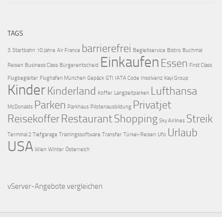
TAGS
barrierefrei
3. Startbahn
10 Jahre
Air France
Begleitservice
Bistro
Buchmal
Einkaufen
Essen
Reisen
Business Class
Bürgerentscheid
First Class
Flugbegleiter
Flughafen München
Gepäck
GTI
IATA Code
Insolvenz
Kayi Group
Kinder
Kinderland
Lufthansa
Koffer
Langzeitparken
Parken
Privatjet
McDonalds
Parkhaus
Pilotenausbildung
Reisekoffer
Restaurant
Shopping
Streik
Sky Airlines
Urlaub
Terminal 2
Tiefgarage
Trainingssoftware
Transfer
Türkei-Reisen
Ufo
USA
Wien
Winter
Österreich
vServer-Angebote
vergleichen