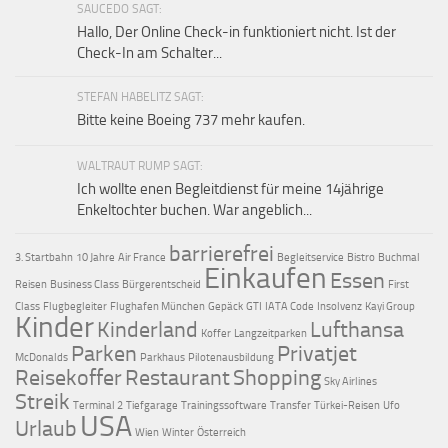
SAUCEDO SAGT:
Hallo, Der Online Check-in funktioniert nicht. Ist der
Check-In am Schalter...
STEFAN HABELITZ SAGT:
Bitte keine Boeing 737 mehr kaufen.
WALTRAUT RUMP SAGT:
Ich wollte enen Begleitdienst für meine 14jährige
Enkeltochter buchen. War angeblich...
barrierefrei
3. Startbahn
10 Jahre
Air France
Begleitservice
Bistro
Buchmal
Einkaufen
Essen
Reisen
Business Class
Bürgerentscheid
First
Class
Flugbegleiter
Flughafen München
Gepäck
GTI
IATA Code
Insolvenz
Kayi Group
Kinder
Kinderland
Lufthansa
Koffer
Langzeitparken
Parken
Privatjet
McDonalds
Parkhaus
Pilotenausbildung
Reisekoffer
Restaurant
Shopping
Sky Airlines
Streik
Terminal 2
Tiefgarage
Trainingssoftware
Transfer
Türkei-Reisen
Ufo
USA
Urlaub
Wien
Winter
Österreich