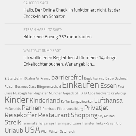
SAUCEDO SAGT:
Hallo, Der Online Check-in funktioniert nicht. Ist der
Check-In am Schalter...
STEFAN HABELITZ SAGT:
Bitte keine Boeing 737 mehr kaufen.
WALTRAUT RUMP SAGT:
Ich wollte enen Begleitdienst für meine 14jährige
Enkeltochter buchen. War angeblich...
barrierefrei
3. Startbahn
10 Jahre
Air France
Begleitservice
Bistro
Buchmal
Einkaufen
Essen
Reisen
Business Class
Bürgerentscheid
First
Class
Flugbegleiter
Flughafen München
Gepäck
GTI
IATA Code
Insolvenz
Kayi Group
Kinder
Kinderland
Lufthansa
Koffer
Langzeitparken
Parken
Privatjet
McDonalds
Parkhaus
Pilotenausbildung
Reisekoffer
Restaurant
Shopping
Sky Airlines
Streik
Terminal 2
Tiefgarage
Trainingssoftware
Transfer
Türkei-Reisen
Ufo
USA
Urlaub
Wien
Winter
Österreich