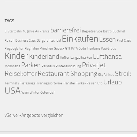
TAGS
barrierefrei
3. Startbahn
10 Jahre
Air France
Begleitservice
Bistro
Buchmal
Einkaufen
Essen
Reisen
Business Class
Bürgerentscheid
First Class
Flugbegleiter
Flughafen München
Gepäck
GTI
IATA Code
Insolvenz
Kayi Group
Kinder
Kinderland
Lufthansa
Koffer
Langzeitparken
Parken
Privatjet
McDonalds
Parkhaus
Pilotenausbildung
Reisekoffer
Restaurant
Shopping
Streik
Sky Airlines
Urlaub
Terminal 2
Tiefgarage
Trainingssoftware
Transfer
Türkei-Reisen
Ufo
USA
Wien
Winter
Österreich
vServer-Angebote
vergleichen