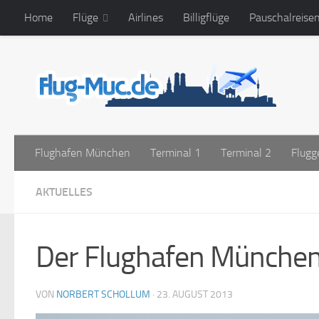
Home
Flüge
Airlines
Billigflüge
Pauschalreise
Zum Inhalt springen
Flughafen München
Terminal 1
Terminal 2
Flugg
AKTUELLES
Der Flughafen München 
VON
NORBERT SCHOLLUM
·
23. AUGUST 2013