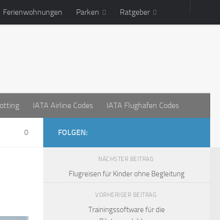
Ferienwohnungen
Parken
Ratgeber
otting
IATA Airline Codes
IATA Flughafen Codes
0
FOLGEN:
NÄCHSTER BEITRAG
Flugreisen für Kinder ohne Begleitung
VORHERIGER BEITRAG
Trainingssoftware für die