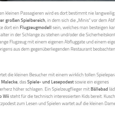
en kleinen Passagieren wird es dort bestimmt nie langweilig.
er großen Spielbereich
, in dem sich die „Minis“ vor dem Abf
e dort ein
Flugzeugmodell
sein, welches man besteigen ka
halter in der Schlange zu stehen und/oder die Sicherheitskont
 lange Flugzeug mit einem eigenen Abfluggate und einem eig
übrigens aus dem gegenüberliegenden Restaurant beobachten
tet die kleinen Besucher mit einem wirklich tollen Spielepar
d Malecke
, das
Spiele- und Lesepodest
sowie ein eigenes
erherz höher schlagen. Ein Spielzeugflieger mit
Bällebad
läd
o Wii
steht für die technisch interessierten Kids bereit. Kusch
tzpodest zum Lesen und Spielen wartet auf die kleinen Dam