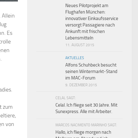
Neues Pilotprojekt am
Flughafen München:
 Allein
innovativer Einkaufsservice
lug
versorgt Passagiere nach
Ankunft mit frischen
nn. Es
Lebensmitteln
rolle
11. AUGUST 2015
enen
.
AKTUELLES
Alfons Schuhbeck besucht
seinen Wintermarkt-Stand
im MAC-Forum
9. DEZEMBER 2015
adies.
CELAL SAGT:
Celal. Ich fliege seit 30 Jahre. Mit
t zum
Sunexpress. Alle mit Arbeiter.
eltiere,
en von
MARCOS NACIMENTO MARINHO SAGT:
Hallo, ich fliege morgen nach