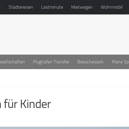
n
Städtereisen
Lastminute
Mietwagen
Wohnmobil
esellschaften
Flughafen Transfer
Besucherpark
Plane Sp
für Kinder