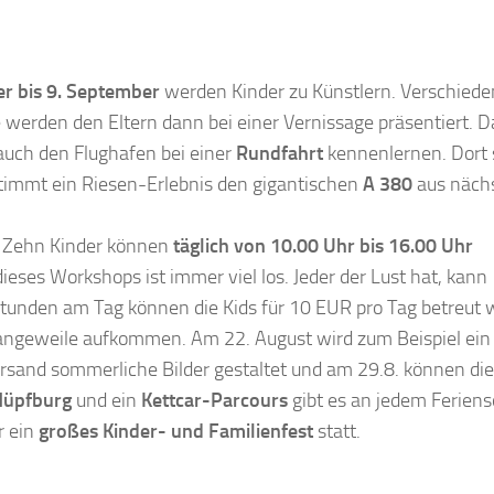
r bis 9. September
werden Kinder zu Künstlern. Verschied
werden den Eltern dann bei einer Vernissage präsentiert. Da
 auch den Flughafen bei einer
Rundfahrt
kennenlernen. Dort 
stimmt ein Riesen-Erlebnis den gigantischen
A 380
aus näch
. Zehn Kinder können
täglich von 10.00 Uhr bis 16.00 Uhr
eses Workshops ist immer viel los. Jeder der Lust hat, kann
unden am Tag können die Kids für 10 EUR pro Tag betreut 
angeweile aufkommen. Am 22. August wird zum Beispiel ein
rsand sommerliche Bilder gestaltet und am 29.8. können die
Hüpfburg
und ein
Kettcar-Parcours
gibt es an jedem Ferien
r ein
großes Kinder- und Familienfest
statt.