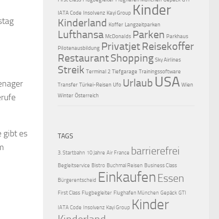
Kinder
IATA Code
Insolvenz
Kayi Group
stag
Kinderland
Koffer
Langzeitparken
Lufthansa
Parken
McDonalds
Parkhaus
Privatjet
Reisekoffer
Pilotenausbildung
Restaurant
Shopping
Sky Airlines
Streik
Terminal 2
Tiefgarage
Trainingssoftware
USA
Urlaub
eenager
Transfer
Türkei-Reisen
Ufo
Wien
erufe
Winter
Österreich
 gibt es
TAGS
m
barrierefrei
3. Startbahn
10 Jahre
Air France
Begleitservice
Bistro
Buchmal Reisen
Business Class
Einkaufen
Essen
Bürgerentscheid
First Class
Flugbegleiter
Flughafen München
Gepäck
GTI
Kinder
IATA Code
Insolvenz
Kayi Group