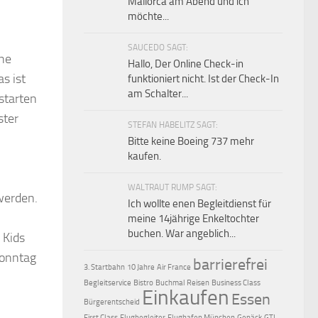
Mallorca am Abend und ich
möchte...
SAUCEDO SAGT:
ene
Hallo, Der Online Check-in
s ist
funktioniert nicht. Ist der Check-In
am Schalter...
starten
ster
STEFAN HABELITZ SAGT:
Bitte keine Boeing 737 mehr
kaufen.
WALTRAUT RUMP SAGT:
werden.
Ich wollte enen Begleitdienst für
meine 14jährige Enkeltochter
buchen. War angeblich...
 Kids
sonntag
barrierefrei
3. Startbahn
10 Jahre
Air France
Begleitservice
Bistro
Buchmal Reisen
Business Class
Einkaufen
Essen
Bürgerentscheid
First Class
Flugbegleiter
Flughafen München
Gepäck
GTI