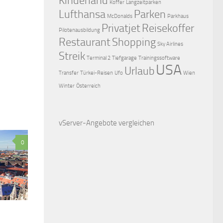
Kinderland
Koffer
Langzeitparken
Lufthansa
Parken
McDonalds
Parkhaus
Privatjet
Reisekoffer
Pilotenausbildung
Restaurant
Shopping
Sky Airlines
Streik
Terminal 2
Tiefgarage
Trainingssoftware
USA
Urlaub
Transfer
Türkei-Reisen
Ufo
Wien
Winter
Österreich
vServer-Angebote
vergleichen
0